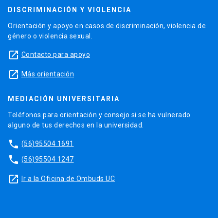
DISCRIMINACIÓN Y VIOLENCIA
Orientación y apoyo en casos de discriminación, violencia de
género o violencia sexual.
launch
Contacto para apoyo
launch
Más orientación
MEDIACIÓN UNIVERSITARIA
Teléfonos para orientación y consejo si se ha vulnerado
alguno de tus derechos en la universidad.
phone
(56)95504 1691
phone
(56)95504 1247
launch
Ir a la Oficina de Ombuds UC