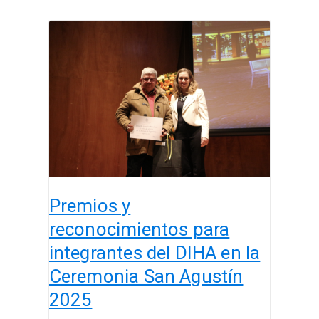
Premios
y
reconocimientos
para
integrantes
del
DIHA
en
la
Ceremonia
Premios y
San
Agustín
reconocimientos para
2025
integrantes del DIHA en la
Ceremonia San Agustín
2025