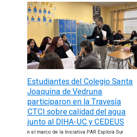
Estudiantes
del
Colegio
Santa
Joaquina
de
Vedruna
participaron
en
la
Travesía
Estudiantes del Colegio Santa
CTCI
Joaquina de Vedruna
sobre
participaron en la Travesía
calidad
del
CTCI sobre calidad del agua
agua
junto al DIHA-UC y CEDEUS
junto
al
n el marco de la Iniciativa PAR Explora Sur