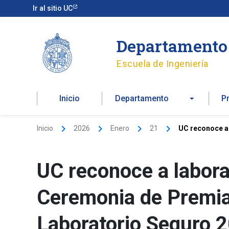
Ir
Ir al sitio UC
al
contenido
Departamento 
Escuela de Ingeniería
Inicio
Departamento
P
Inicio
2026
Enero
21
UC reconoce a
UC reconoce a labora
Ceremonia de Premia
Laboratorio Seguro 