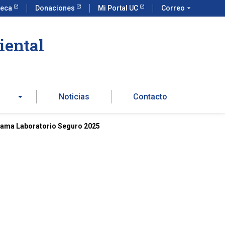
teca
Donaciones
Mi Portal UC
Correo
arrow_drop_down
iental
Noticias
Contacto
rama Laboratorio Seguro 2025