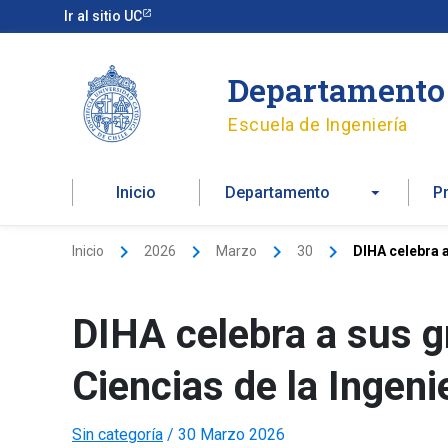
Ir
Ir al sitio UC
al
contenido
Departamento 
Escuela de Ingeniería
Inicio
Departamento
P
Inicio
2026
Marzo
30
DIHA celebra a
DIHA celebra a sus g
Ciencias de la Ingeni
Sin categoría
/
30 Marzo 2026