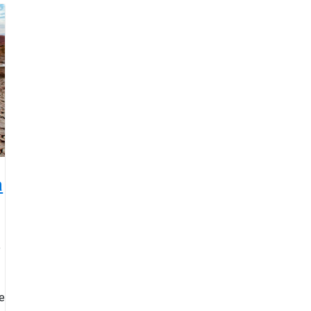
a
o
e