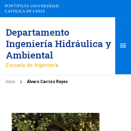
Ir
al
contenido
Me
Departamento
pri
Ingeniería Hidráulica y
Ambiental
Escuela de Ingeniería
Inicio
Álvaro Carrizo Reyes