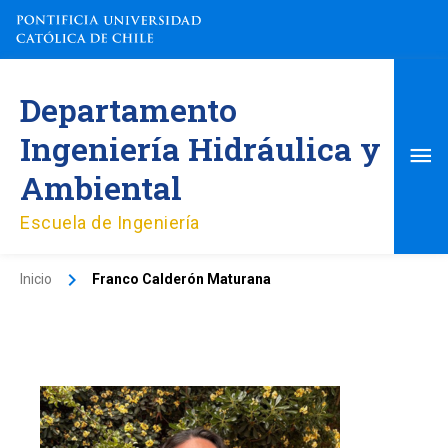
Ir
al
contenido
Me
Departamento
pri
Ingeniería Hidráulica y
Ambiental
Escuela de Ingeniería
Inicio
Franco Calderón Maturana