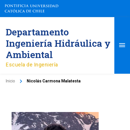
Ir
al
contenido
Me
Departamento
pri
Ingeniería Hidráulica y
Ambiental
Escuela de Ingeniería
Inicio
Nicolás Carmona Malatesta