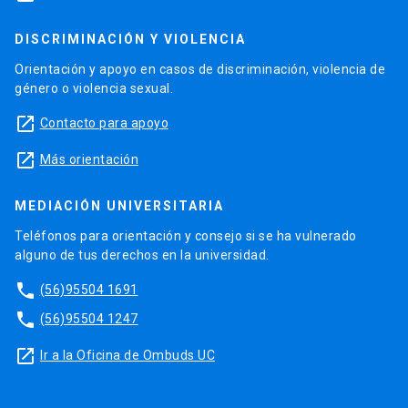
DISCRIMINACIÓN Y VIOLENCIA
Orientación y apoyo en casos de discriminación, violencia de
género o violencia sexual.
launch
Contacto para apoyo
launch
Más orientación
MEDIACIÓN UNIVERSITARIA
Teléfonos para orientación y consejo si se ha vulnerado
alguno de tus derechos en la universidad.
phone
(56)95504 1691
phone
(56)95504 1247
launch
Ir a la Oficina de Ombuds UC