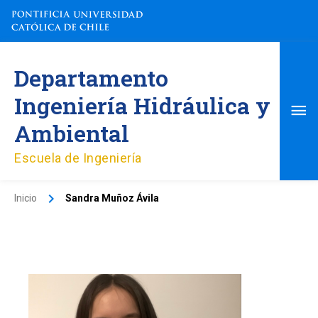
Ir
al
contenido
Me
Departamento
pri
Ingeniería Hidráulica y
Ambiental
Escuela de Ingeniería
Inicio
Sandra Muñoz Ávila