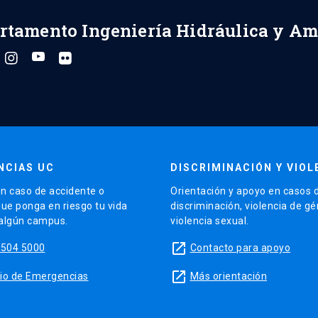
rtamento Ingeniería Hidráulica y Am
NCIAS UC
DISCRIMINACIÓN Y VIOL
n caso de accidente o
Orientación y apoyo en casos 
que ponga en riesgo tu vida
discriminación, violencia de g
 algún campus.
violencia sexual.
launch
5504 5000
Contacto para apoyo
launch
sitio de Emergencias
Más orientación