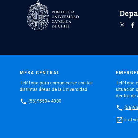
Depa
MESA CENTRAL
EMERGE
Teléfono para comunicarse con las
Teléfono e
distintas áreas de la Universidad.
situación 
dentro de
phone
(56)95504 4000
phone
(56)9
launch
Ir al 