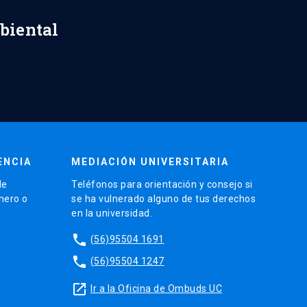
biental
ENCIA
MEDIACIÓN UNIVERSITARIA
de
Teléfonos para orientación y consejo si
énero o
se ha vulnerado alguno de tus derechos
en la universidad.
phone
(56)95504 1691
phone
(56)95504 1247
launch
Ir a la Oficina de Ombuds UC