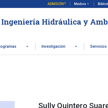
ADMISIÓN
Medios
arrow_drop_down
Biblio
Ingeniería Hidráulica y Amb
rogramas
Investigación
Servicios
Sully Quintero Suar