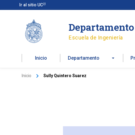
Ir
Ir al sitio UC
al
contenido
Departamento 
Escuela de Ingeniería
Inicio
Departamento
P
Inicio
Sully Quintero Suarez