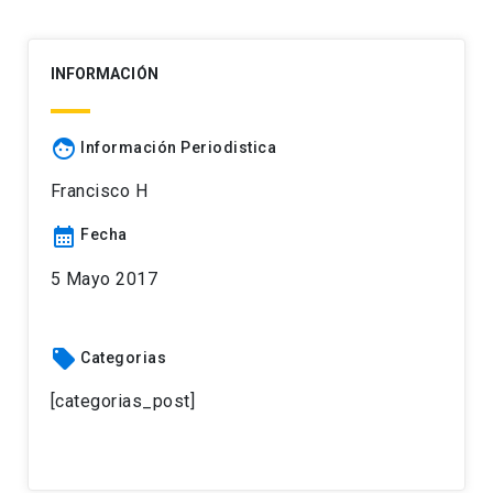
INFORMACIÓN
face
Información Periodistica
Francisco H
calendar_month
Fecha
5 Mayo 2017
local_offer
Categorias
[categorias_post]