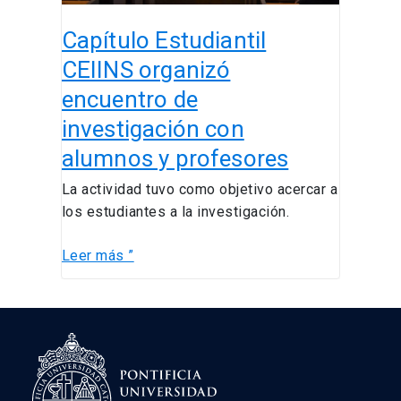
y
Capítulo Estudiantil
profesores
CEIINS organizó
encuentro de
investigación con
alumnos y profesores
La actividad tuvo como objetivo acercar a
los estudiantes a la investigación.
Leer más ”