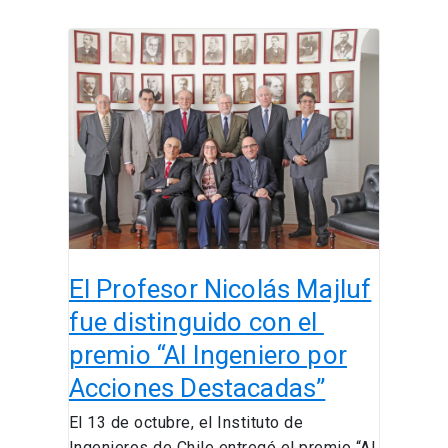
El
Profesor
Nicolás
Majluf
fue
distinguido
con
el
premio
El Profesor Nicolás Majluf
“Al
Ingeniero
fue distinguido con el ​
por
premio “Al Ingeniero por
Acciones
Acciones Destacadas”
Destacadas”
El 13 de octubre, el Instituto de
Ingenieros de Chile entregó el premio “Al