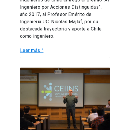
Ingeniero por Acciones Distinguidas”,
año 2017, al Profesor Emérito de
Ingeniería UC, Nicolás Majluf, por su
destacada trayectoria y aporte a Chile
como ingeniero.
Leer más ”
Capítulo
Estudiantil
CEIINS
organizó
encuentro
de
investigación
con
alumnos