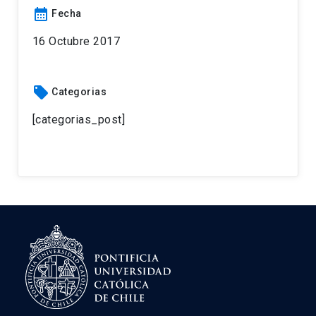
calendar_month
Fecha
16 Octubre 2017
local_offer
Categorias
[categorias_post]