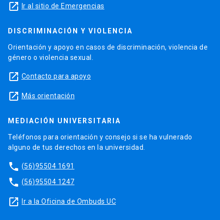
launch
Ir al sitio de Emergencias
DISCRIMINACIÓN Y VIOLENCIA
Orientación y apoyo en casos de discriminación, violencia de
género o violencia sexual.
launch
Contacto para apoyo
launch
Más orientación
MEDIACIÓN UNIVERSITARIA
Teléfonos para orientación y consejo si se ha vulnerado
alguno de tus derechos en la universidad.
phone
(56)95504 1691
phone
(56)95504 1247
launch
Ir a la Oficina de Ombuds UC