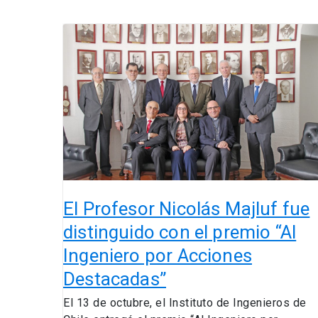
El
Profesor
Nicolás
Majluf
fue
distinguido
con
el
premio
“Al
El Profesor Nicolás Majluf fue
Ingeniero
distinguido con el ​premio “Al
por
Ingeniero por Acciones
Acciones
Destacadas”
Destacadas”
El 13 de octubre, el Instituto de Ingenieros de