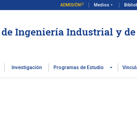
ADMISIÓN
Medios
arrow_drop_down
Biblio
de Ingeniería Industrial y d
Investigación
Programas de Estudio
Vincul