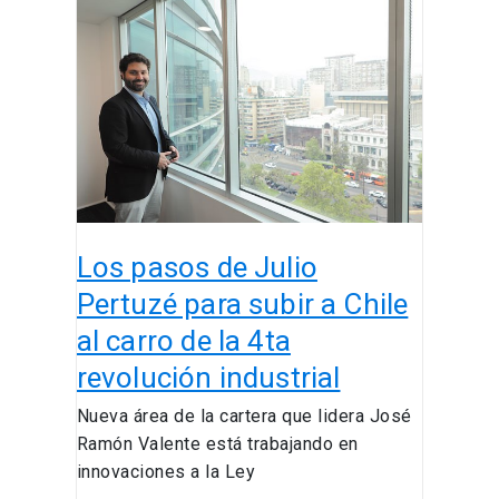
pasos
en
de
Enap
Julio
Pertuzé
para
subir
a
Chile
al
Los pasos de Julio
carro
de
Pertuzé para subir a Chile
la
al carro de la 4ta
4ta
revolución industrial
revolución
industrial
Nueva área de la cartera que lidera José
Ramón Valente está trabajando en
innovaciones a la Ley