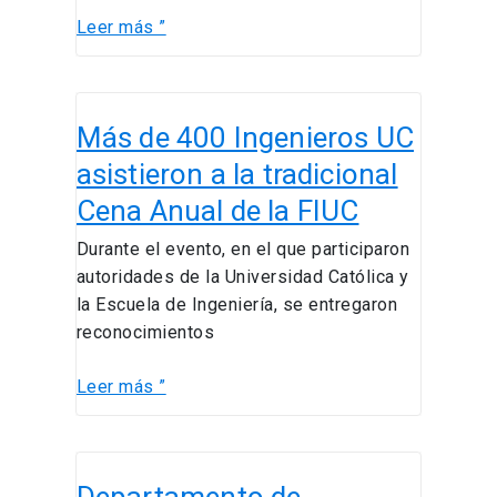
Leer más ”
Más
Más de 400 Ingenieros UC
de
400
asistieron a la tradicional
Ingenieros
Cena Anual de la FIUC
UC
asistieron
Durante el evento, en el que participaron
a
autoridades de la Universidad Católica y
la
la Escuela de Ingeniería, se entregaron
tradicional
reconocimientos
Cena
Anual
Leer más ”
de
la
Departamento
FIUC
de