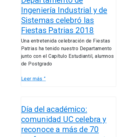
Departamento de
Ingeniería
Ingeniería Industrial y de
Industrial
Sistemas celebró las
y
Fiestas Patrias 2018
de
Sistemas
Una entretenida celebración de Fiestas
celebró
Patrias ha tenido nuestro Departamento
las
junto con el Capítulo Estudiantil, alumnos
Fiestas
de Postgrado
Patrias
2018
Leer más ”
Día
Día del académico:
del
académico:
comunidad UC celebra y
comunidad
reconoce a más de 70
UC