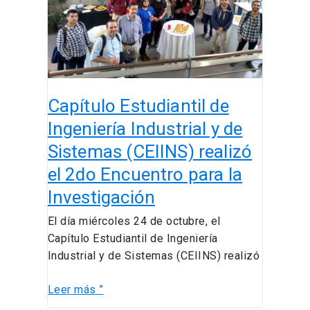
Industrial
y
de
Sistemas
(CEIINS)
realizó
Capítulo Estudiantil de
el
2do
Ingeniería Industrial y de
Encuentro
Sistemas (CEIINS) realizó
para
el 2do Encuentro para la
la
Investigación
Investigación
El día miércoles 24 de octubre, el
Capítulo Estudiantil de Ingeniería
Industrial y de Sistemas (CEIINS) realizó
Leer más ”