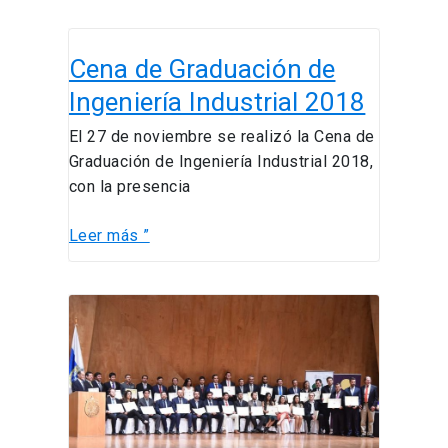
Cena
Cena de Graduación de
de
Graduación
Ingeniería Industrial 2018
de
El 27 de noviembre se realizó la Cena de
Ingeniería
Graduación de Ingeniería Industrial 2018,
Industrial
con la presencia
2018
Leer más ”
Ceremonia
de
Graduación
del
Magíster
en