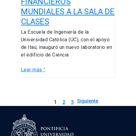
FINANCIEROS
LOS
MUNDIALES A LA SALA DE
MERCADOS
FINANCIEROS
CLASES
MUNDIALES
La Escuela de Ingeniería de la
A
Universidad Católica (UC), con el apoyo
LA
de Itaú, inauguró un nuevo laboratorio en
SALA
el edificio de Ciencia
DE
CLASES
Leer más ”
Siguiente
1
2
3
→