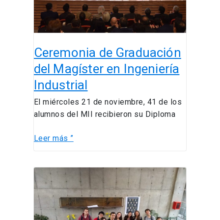
Ingeniería
Industrial
Ceremonia de Graduación
del Magíster en Ingeniería
Industrial
El miércoles 21 de noviembre, 41 de los
alumnos del MII recibieron su Diploma
Leer más ”
Capítulo
Estudiantil
de
Ingeniería