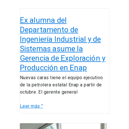
Ex
Ex alumna del
alumna
del
Departamento de
Departamento
Ingeniería Industrial y de
de
Sistemas asume la
Ingeniería
Industrial
Gerencia de Exploración y
y
Producción en Enap
de
Sistemas
Nuevas caras tiene el equipo ejecutivo
asume
de la petrolera estatal Enap a partir de
la
octubre. El gerente general
Gerencia
de
Leer más ”
Exploración
y
Los
Producción