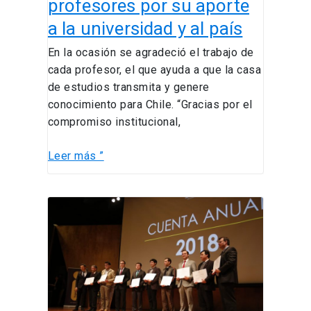
profesores por su aporte
celebra
y
a la universidad y al país
reconoce
En la ocasión se agradeció el trabajo de
a
cada profesor, el que ayuda a que la casa
más
de estudios transmita y genere
de
conocimiento para Chile. “Gracias por el
70
compromiso institucional,
profesores
por
Leer más ”
su
aporte
a
Celebración
la
y
universidad
premios
y
del
al
Día
país
de
San