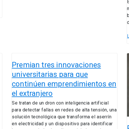
l
e
l
p
Premian
p
tres
Premian tres innovaciones
innovaciones
universitarias para que
universitarias
continúen emprendimientos en
para
que
E
el extranjero
c
continúen
Se tratan de un dron con inteligencia artificial
emprendimientos
para detectar fallas en redes de alta tensión, una
en
solución tecnológica que transforma el aserrín
el
a
en electricidad y un dispositivo para identificar
extranjero
e