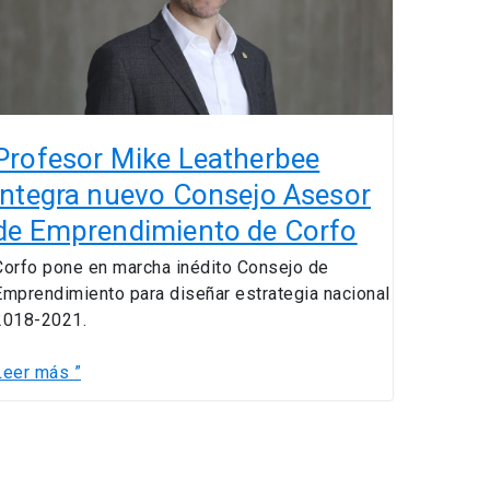
Consejo
Asesor
de
Emprendimiento
de
Corfo
Profesor Mike Leatherbee
integra nuevo Consejo Asesor
de Emprendimiento de Corfo
Corfo pone en marcha inédito Consejo de
Emprendimiento para diseñar estrategia nacional
2018-2021.
Leer más ”