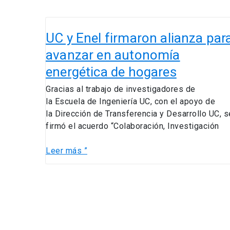
UC
y
UC y Enel firmaron alianza par
Enel
avanzar en autonomía
firmaron
energética de hogares
alianza
para
Gracias al trabajo de investigadores de
avanzar
la Escuela de Ingeniería UC, con el apoyo de
en
la Dirección de Transferencia y Desarrollo UC, s
autonomía
firmó el acuerdo “Colaboración, Investigación
energética
de
Leer más ”
hogares