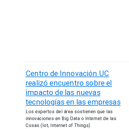
Centro
de
Centro de Innovación UC
Innovación
realizó encuentro sobre el
UC
impacto de las nuevas
realizó
encuentro
tecnologías en las empresas
sobre
Los expertos del área sostienen que las
el
innovaciones en Big Data o Internet de las
impacto
Cosas (Iot, Internet of Things)
de