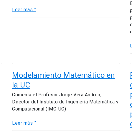
Leer más ”
Modelamiento
Matemático
Modelamiento Matemático en
L
en
la UC
la
UC
Comenta el Profesor Jorge Vera Andreo,
l
Director del Instituto de Ingeniería Matemática y
Computacional (IMC-UC)
p
Leer más ”