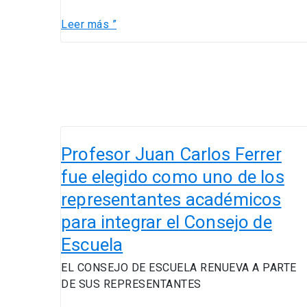
las
Leer más ”
nuevas
tecnologías
en
las
empresas
Profesor
Juan
Profesor Juan Carlos Ferrer
Carlos
fue elegido como uno de los
Ferrer
representantes académicos
fue
elegido
para integrar el Consejo de
como
Escuela
uno
de
EL CONSEJO DE ESCUELA RENUEVA A PARTE
los
DE SUS REPRESENTANTES
representantes