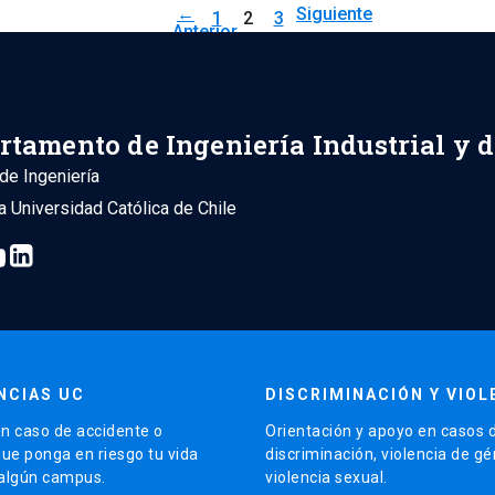
←
Siguiente
1
2
3
Anterior
→
rtamento de Ingeniería Industrial y 
de Ingeniería
ia Universidad Católica de Chile
NCIAS UC
DISCRIMINACIÓN Y VIOL
n caso de accidente o
Orientación y apoyo en casos 
que ponga en riesgo tu vida
discriminación, violencia de g
 algún campus.
violencia sexual.