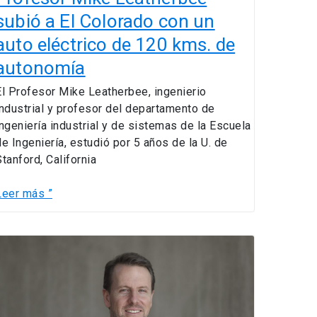
de
subió a El Colorado con un
120
auto eléctrico de 120 kms. de
kms.
de
autonomía
autonomía
El Profesor Mike Leatherbee, ingenierio
industrial y profesor del departamento de
ingeniería industrial y de sistemas de la Escuela
de Ingeniería, estudió por 5 años de la U. de
Stanford, California
Leer más ”
Profesor
Mike
Leatherbee
ntegra
nuevo