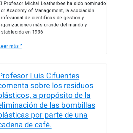
El Profesor Michal Leatherbee ha sido nominado
por Academy of Management, la asociación
profesional de científicos de gestión y
organizaciones más grande del mundo y
establecida en 1936
Leer más ”
Profesor
uis
Profesor Luis Cifuentes
Cifuentes
comenta sobre los residuos
comenta
plásticos, a propósito de la
sobre
os
eliminación de las bombillas
residuos
plásticas por parte de una
lásticos,
cadena de café.
a
propósito