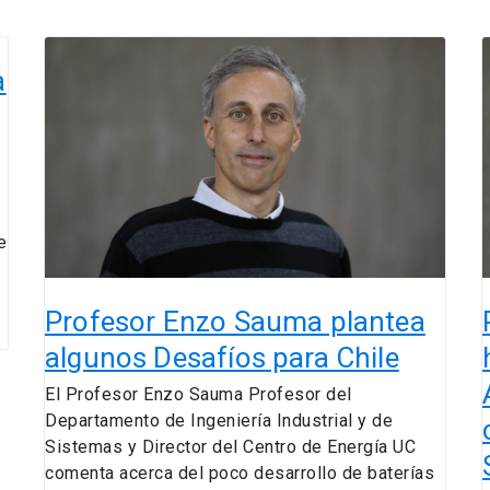
Profesor
a
Enzo
Sauma
plantea
algunos
Desafíos
para
Chile
e
o
Profesor Enzo Sauma plantea
algunos Desafíos para Chile
G
El Profesor Enzo Sauma Profesor del
Departamento de Ingeniería Industrial y de
p
Sistemas y Director del Centro de Energía UC
comenta acerca del poco desarrollo de baterías