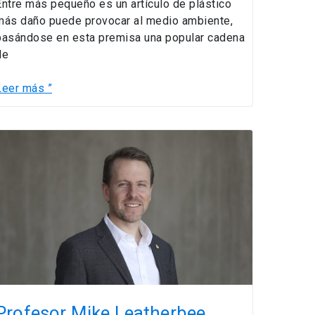
Entre más pequeño es un artículo de plástico
de
más daño puede provocar al medio ambiente,
a
basándose en esta premisa una popular cadena
liminación
de
de
as
Leer más ”
bombillas
lásticas
por
Profesor
arte
Mike
de
Leatherbee
una
subió
cadena
a
de
l
afé.
Colorado
con
un
uto
léctrico
Profesor Mike Leatherbee