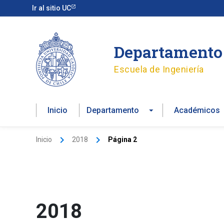
Ir
Ir al sitio UC
al
contenido
Departamento 
Escuela de Ingeniería
Inicio
Departamento
Académicos
Inicio
2018
Página 2
2018