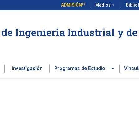
ADMISIÓN
Medios
arrow_drop_down
Biblio
de Ingeniería Industrial y d
Investigación
Programas de Estudio
Vincul