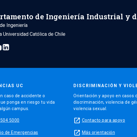
rtamento de Ingeniería Industrial y 
de Ingeniería
ia Universidad Católica de Chile
NCIAS UC
DISCRIMINACIÓN Y VIOL
n caso de accidente o
Orientación y apoyo en casos 
que ponga en riesgo tu vida
discriminación, violencia de g
 algún campus.
violencia sexual.
launch
5504 5000
Contacto para apoyo
launch
sitio de Emergencias
Más orientación