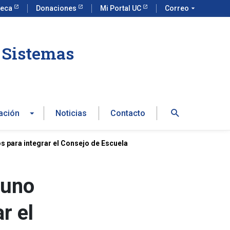
teca
Donaciones
Mi Portal UC
Correo
arrow_drop_down
e Sistemas
Buscar
ación
Noticias
Contacto
 para integrar el Consejo de Escuela
 uno
r el