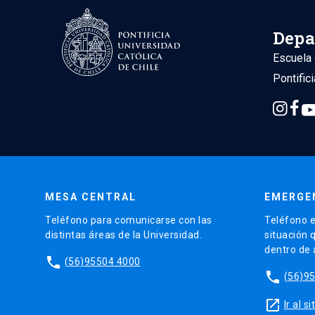
Depa
Escuela 
Pontific
MESA CENTRAL
EMERGE
Teléfono para comunicarse con las
Teléfono e
distintas áreas de la Universidad.
situación 
dentro de
phone
(56)95504 4000
phone
(56)9
launch
Ir al 