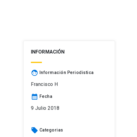
INFORMACIÓN
face
Información Periodistica
Francisco H
calendar_month
Fecha
9 Julio 2018
local_offer
Categorias