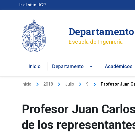
Ir
Ir al sitio UC
al
contenido
Departamento 
Escuela de Ingeniería
Inicio
Departamento
Académicos
Inicio
2018
Julio
9
Profesor Juan Ca
Profesor Juan Carlos
de los representante