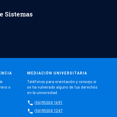
de Sistemas
ENCIA
MEDIACIÓN UNIVERSITARIA
de
Teléfonos para orientación y consejo si
énero o
se ha vulnerado alguno de tus derechos
en la universidad.
phone
(56)95504 1691
phone
(56)95504 1247