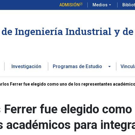
ADMISIÓN
Medios
arrow_drop_down
Biblio
de Ingeniería Industrial y d
Investigación
Programas de Estudio
Vincul
rlos Ferrer fue elegido como uno de los representantes académicos
 Ferrer fue elegido como
s académicos para integra