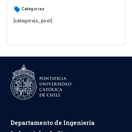
local_offer
Categorias
[categorias_post]
Departamento de Ingeniería