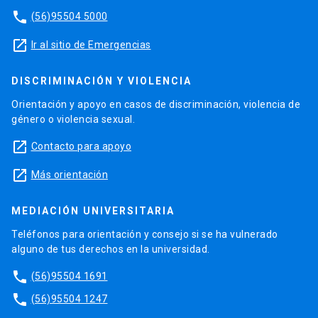
phone
(56)95504 5000
launch
Ir al sitio de Emergencias
DISCRIMINACIÓN Y VIOLENCIA
Orientación y apoyo en casos de discriminación, violencia de
género o violencia sexual.
launch
Contacto para apoyo
launch
Más orientación
MEDIACIÓN UNIVERSITARIA
Teléfonos para orientación y consejo si se ha vulnerado
alguno de tus derechos en la universidad.
phone
(56)95504 1691
phone
(56)95504 1247