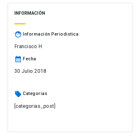
INFORMACIÓN
face
Información Periodistica
Francisco H
calendar_month
Fecha
30 Julio 2018
local_offer
Categorias
[categorias_post]