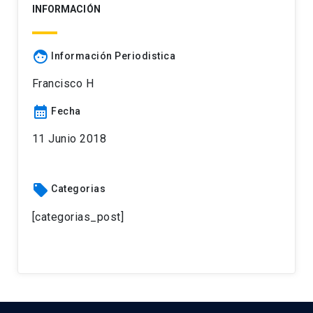
INFORMACIÓN
face
Información Periodistica
Francisco H
calendar_month
Fecha
11 Junio 2018
local_offer
Categorias
[categorias_post]