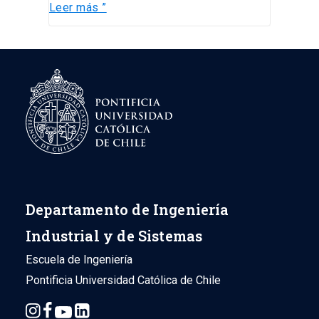
Leer más ”
por
parte
de
una
cadena
de
café.
Departamento de Ingeniería
Industrial y de Sistemas
Escuela de Ingeniería
Pontificia Universidad Católica de Chile