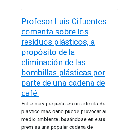
Profesor
Profesor Luis Cifuentes
Luis
Cifuentes
comenta sobre los
comenta
residuos plásticos, a
sobre
propósito de la
los
residuos
eliminación de las
plásticos,
bombillas plásticas por
a
parte de una cadena de
propósito
de
café.
la
Entre más pequeño es un artículo de
eliminación
plástico más daño puede provocar al
de
medio ambiente, basándose en esta
las
premisa una popular cadena de
bombillas
plásticas