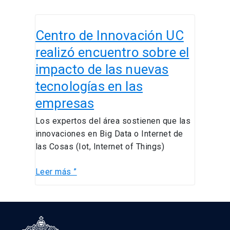
Centro
Centro de Innovación UC
de
Innovación
realizó encuentro sobre el
UC
impacto de las nuevas
realizó
tecnologías en las
encuentro
sobre
empresas
el
Los expertos del área sostienen que las
impacto
innovaciones en Big Data o Internet de
de
las Cosas (Iot, Internet of Things)
las
nuevas
Leer más ”
tecnologías
en
las
empresas