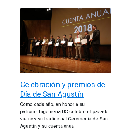
Celebración
y
premios
del
Día
de
San
Agustín
Celebración y premios del
Día de San Agustín
Como cada año, en honor a su
patrono, Ingeniería UC celebró el pasado
viernes su tradicional Ceremonia de San
Agustín y su cuenta anua