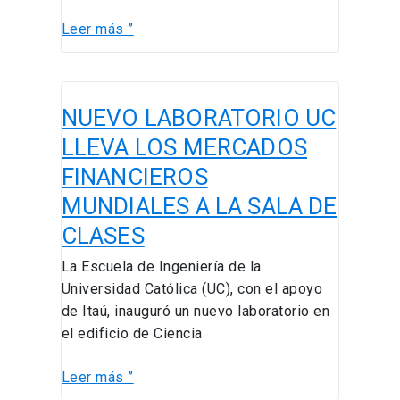
Leer más ”
NUEVO
NUEVO LABORATORIO UC
LABORATORIO
UC
LLEVA LOS MERCADOS
LLEVA
FINANCIEROS
LOS
MUNDIALES A LA SALA DE
MERCADOS
FINANCIEROS
CLASES
MUNDIALES
La Escuela de Ingeniería de la
A
Universidad Católica (UC), con el apoyo
LA
de Itaú, inauguró un nuevo laboratorio en
SALA
el edificio de Ciencia
DE
CLASES
Leer más ”