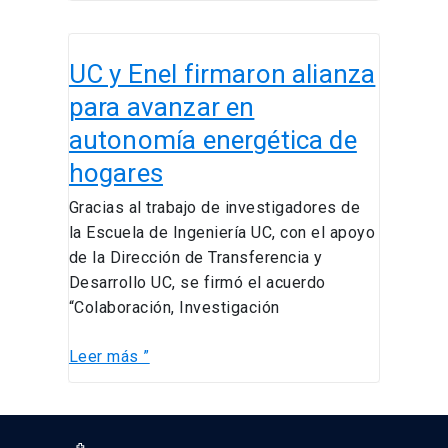
UC
UC y Enel firmaron alianza
y
Enel
para avanzar en
firmaron
autonomía energética de
alianza
hogares
para
avanzar
Gracias al trabajo de investigadores de
en
la Escuela de Ingeniería UC, con el apoyo
autonomía
de la Dirección de Transferencia y
energética
Desarrollo UC, se firmó el acuerdo
de
“Colaboración, Investigación
hogares
Leer más ”