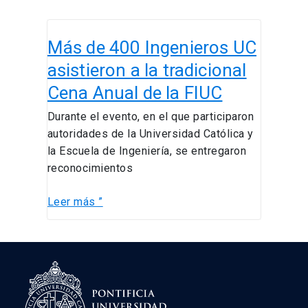
Más
Más de 400 Ingenieros UC
de
400
asistieron a la tradicional
Ingenieros
Cena Anual de la FIUC
UC
asistieron
Durante el evento, en el que participaron
a
autoridades de la Universidad Católica y
la
la Escuela de Ingeniería, se entregaron
tradicional
reconocimientos
Cena
Anual
Leer más ”
de
la
FIUC