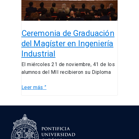
Ingeniería
Industrial
Ceremonia de Graduación
del Magíster en Ingeniería
Industrial
El miércoles 21 de noviembre, 41 de los
alumnos del MII recibieron su Diploma
Leer más ”