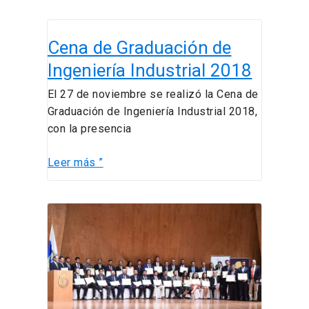
Cena
Cena de Graduación de
de
Graduación
Ingeniería Industrial 2018
de
El 27 de noviembre se realizó la Cena de
Ingeniería
Graduación de Ingeniería Industrial 2018,
Industrial
con la presencia
2018
Leer más ”
Ceremonia
de
Graduación
del
Magíster
en