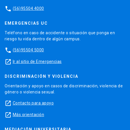
phone
(56)95504 4000
EMERGENCIAS UC
Teléfono en caso de accidente o situación que ponga en
riesgo tu vida dentro de algún campus.
phone
(56)95504 5000
launch
Ir al sitio de Emergencias
DISCRIMINACIÓN Y VIOLENCIA
Orientación y apoyo en casos de discriminación, violencia de
género o violencia sexual.
launch
Contacto para apoyo
launch
Más orientación
MEDIACIÓN UNIVERSITARIA