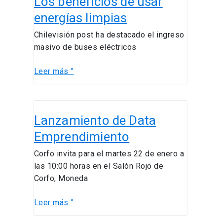
Los beneficios de usar
de
energías limpias
usar
Chilevisión post ha destacado el ingreso
energías
masivo de buses eléctricos
limpias
Leer más ”
Lanzamiento
Lanzamiento de Data
de
Data
Emprendimiento
Emprendimiento
Corfo invita para el martes 22 de enero a
las 10:00 horas en el Salón Rojo de
Corfo, Moneda
Leer más ”