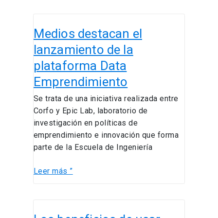
Medios
Medios destacan el
destacan
el
lanzamiento de la
lanzamiento
plataforma Data
de
Emprendimiento
la
plataforma
Se trata de una iniciativa realizada entre
Data
Corfo y Epic Lab, laboratorio de
Emprendimiento
investigación en políticas de
emprendimiento e innovación que forma
parte de la Escuela de Ingeniería
Leer más ”
Los
beneficios