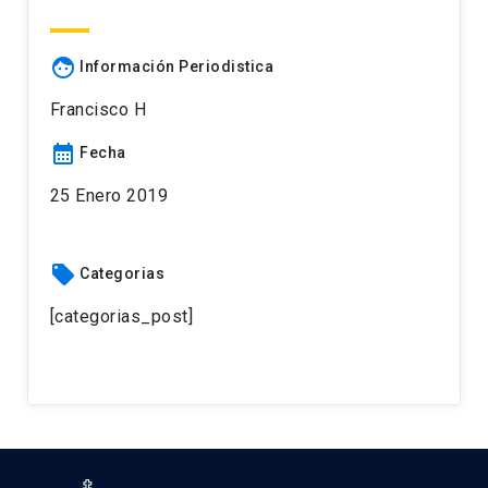
face
Información Periodistica
Francisco H
calendar_month
Fecha
25 Enero 2019
local_offer
Categorias
[categorias_post]