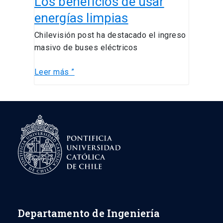
Los beneficios de usar
de
energías limpias
usar
Chilevisión post ha destacado el ingreso
energías
masivo de buses eléctricos
limpias
Leer más ”
Departamento de Ingeniería