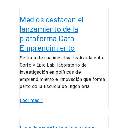
Medios
Medios destacan el
destacan
el
lanzamiento de la
lanzamiento
plataforma Data
de
Emprendimiento
la
plataforma
Se trata de una iniciativa realizada entre
Data
Corfo y Epic Lab, laboratorio de
Emprendimiento
investigación en políticas de
emprendimiento e innovación que forma
parte de la Escuela de Ingeniería
Leer más ”
Los
beneficios