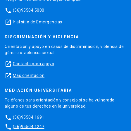
phone
(56)95504 5000
launch
Ir al sitio de Emergencias
DISCRIMINACIÓN Y VIOLENCIA
Orientación y apoyo en casos de discriminación, violencia de
género o violencia sexual.
launch
Contacto para apoyo
launch
Más orientación
MEDIACIÓN UNIVERSITARIA
Teléfonos para orientación y consejo si se ha vulnerado
alguno de tus derechos en la universidad.
phone
(56)95504 1691
phone
(56)95504 1247