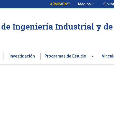
ADMISIÓN
Medios
arrow_drop_down
Biblio
de Ingeniería Industrial y d
Investigación
Programas de Estudio
Vincul