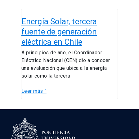
Energía
Energía Solar, tercera
Solar,
tercera
fuente de generación
fuente
eléctrica en Chile
de
generación
A principios de año, el Coordinador
eléctrica
Eléctrico Nacional (CEN) dio a conocer
en
una evaluación que ubica a la energía
Chile
solar como la tercera
Leer más ”