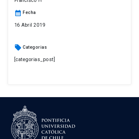
Francisco H
calendar_month
Fecha
16 Abril 2019
local_offer
Categorias
[categorias_post]