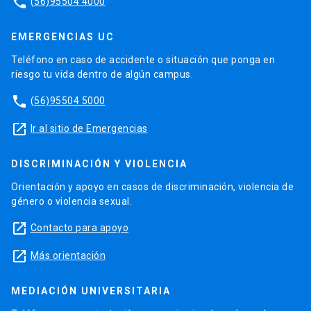
phone
(56)95504 4000
EMERGENCIAS UC
Teléfono en caso de accidente o situación que ponga en
riesgo tu vida dentro de algún campus.
phone
(56)95504 5000
launch
Ir al sitio de Emergencias
DISCRIMINACIÓN Y VIOLENCIA
Orientación y apoyo en casos de discriminación, violencia de
género o violencia sexual.
launch
Contacto para apoyo
launch
Más orientación
MEDIACIÓN UNIVERSITARIA