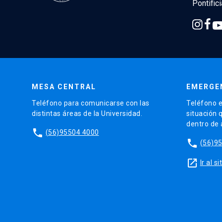
Pontific
MESA CENTRAL
EMERGE
Teléfono para comunicarse con las
Teléfono e
distintas áreas de la Universidad.
situación 
dentro de
phone
(56)95504 4000
phone
(56)9
launch
Ir al 