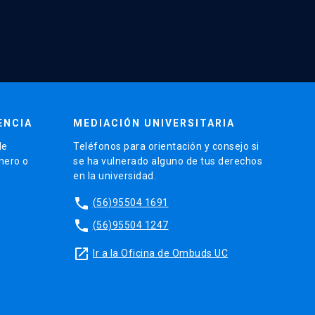
ENCIA
MEDIACIÓN UNIVERSITARIA
de
Teléfonos para orientación y consejo si
énero o
se ha vulnerado alguno de tus derechos
en la universidad.
phone
(56)95504 1691
phone
(56)95504 1247
launch
Ir a la Oficina de Ombuds UC