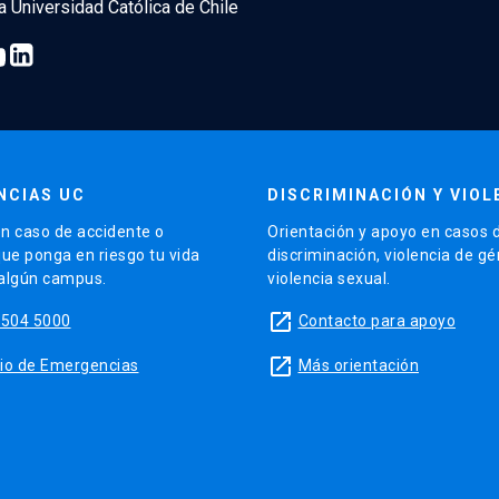
ia Universidad Católica de Chile
NCIAS UC
DISCRIMINACIÓN Y VIOL
n caso de accidente o
Orientación y apoyo en casos 
que ponga en riesgo tu vida
discriminación, violencia de g
 algún campus.
violencia sexual.
launch
5504 5000
Contacto para apoyo
launch
sitio de Emergencias
Más orientación