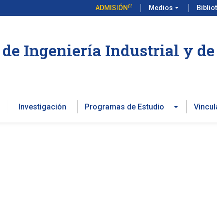
ADMISIÓN
Medios
arrow_drop_down
Biblio
de Ingeniería Industrial y d
Investigación
Programas de Estudio
Vincul