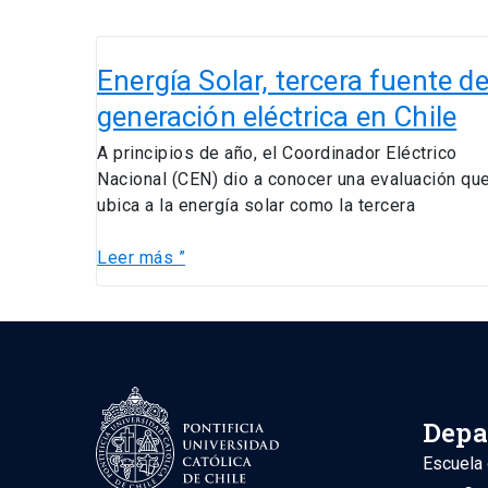
Energía
Solar,
Energía Solar, tercera fuente d
tercera
generación eléctrica en Chile
fuente
de
A principios de año, el Coordinador Eléctrico
generación
Nacional (CEN) dio a conocer una evaluación qu
eléctrica
ubica a la energía solar como la tercera
en
Chile
Leer más ”
Depa
Escuela 