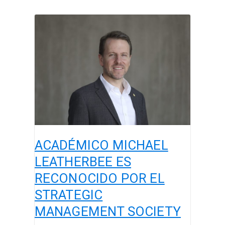
ACADÉMICO
MICHAEL
LEATHERBEE
ES
RECONOCIDO
POR
EL
STRATEGIC
MANAGEMENT
SOCIETY
ACADÉMICO MICHAEL
LEATHERBEE ES
RECONOCIDO POR EL
STRATEGIC
MANAGEMENT SOCIETY