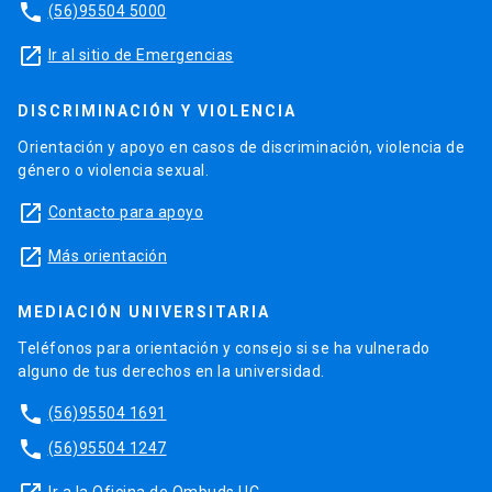
phone
(56)95504 5000
launch
Ir al sitio de Emergencias
DISCRIMINACIÓN Y VIOLENCIA
Orientación y apoyo en casos de discriminación, violencia de
género o violencia sexual.
launch
Contacto para apoyo
launch
Más orientación
MEDIACIÓN UNIVERSITARIA
Teléfonos para orientación y consejo si se ha vulnerado
alguno de tus derechos en la universidad.
phone
(56)95504 1691
phone
(56)95504 1247
Ir a la Oficina de Ombuds UC