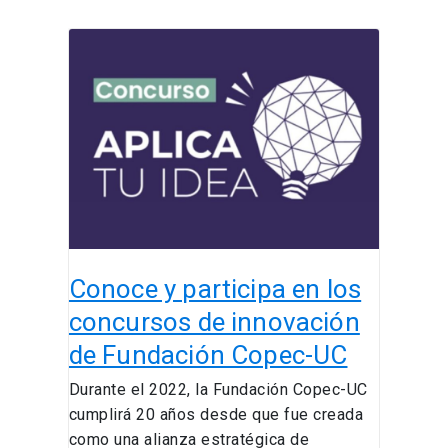
Conoce
y
participa
en
los
concursos
de
innovación
de
Fundación
Conoce y participa en los
Copec-
UC
concursos de innovación
de Fundación Copec-UC
Durante el 2022, la Fundación Copec-UC
cumplirá 20 años desde que fue creada
como una alianza estratégica de