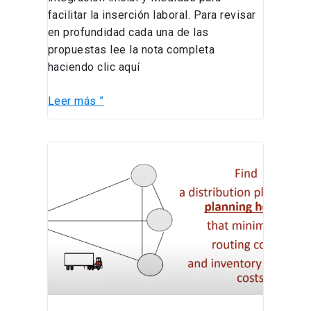
facilitar la inserción laboral. Para revisar
en profundidad cada una de las
propuestas lee la nota completa
haciendo clic aquí
Leer más ”
Inventory
Routing
Problems:
la
académica
Claudia
Archetti
presenta
atractivo
seminario