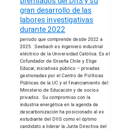
premiados del DIIS y su
integrantes
gran desarrollo de las
premiados
labores investigativas
del
DIIS
durante 2022
y
periodo que comprende desde 2022 a
su
2025. Seebach es ingeniero industrial
gran
eléctrico de la Universidad Católica. Es el
desarrollo
Cofundador de Enseña Chile y Elige
de
Educar, iniciativas público – privadas
las
gestionadas por el Centro de Políticas
labores
Públicas de la UC y el financiamiento del
investigativas
Ministerio de Educación y de socios
durante
privados. Su compromiso con la
2022
industria energética en la agenda de
descarbonización ha posicionado al ex
estudiante del DIIS como el óptimo
candidato a liderar la Junta Directiva del