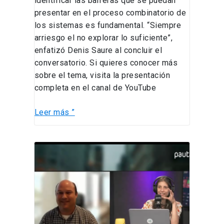
identificar las barreras que se puedan
presentar en el proceso combinatorio de
los sistemas es fundamental. “Siempre
arriesgo el no explorar lo suficiente”,
enfatizó Denis Saure al concluir el
conversatorio. Si quieres conocer más
sobre el tema, visita la presentación
completa en el canal de YouTube
Leer más ”
Alejandro
Mac
Cawley:
La
transformación
digital
en