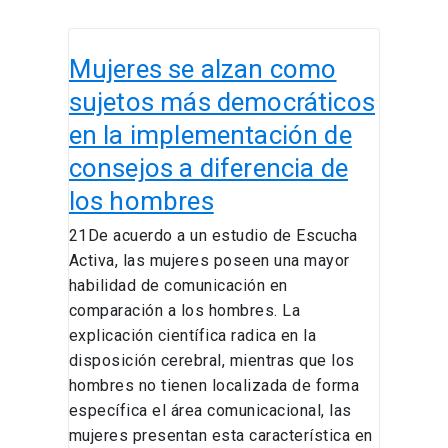
Mujeres
Mujeres se alzan como
se
alzan
sujetos más democráticos
como
en la implementación de
sujetos
consejos a diferencia de
más
democráticos
los hombres
en
21De acuerdo a un estudio de Escucha
la
Activa, las mujeres poseen una mayor
implementación
habilidad de comunicación en
de
comparación a los hombres. La
consejos
explicación científica radica en la
a
disposición cerebral, mientras que los
diferencia
hombres no tienen localizada de forma
de
específica el área comunicacional, las
los
mujeres presentan esta característica en
hombres