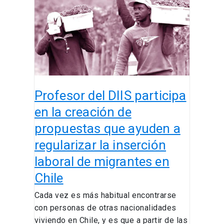
participa
en
la
creación
de
propuestas
que
Profesor del DIIS participa
ayuden
a
en la creación de
regularizar
propuestas que ayuden a
la
regularizar la inserción
inserción
laboral
laboral de migrantes en
de
Chile
migrantes
Cada vez es más habitual encontrarse
en
con personas de otras nacionalidades
Chile
viviendo en Chile, y es que a partir de las