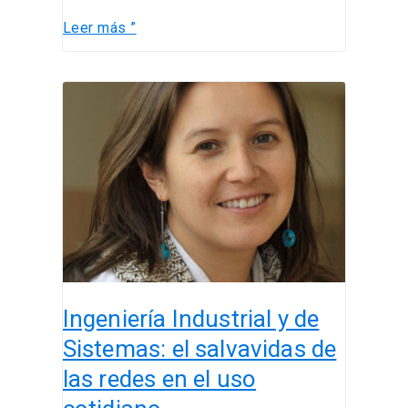
Leer más ”
Ingeniería
Industrial
y
de
Sistemas:
el
salvavidas
de
las
redes
Ingeniería Industrial y de
en
el
Sistemas: el salvavidas de
uso
las redes en el uso
cotidiano