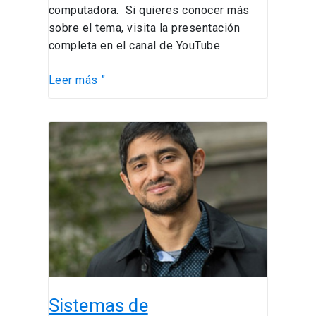
computadora. Si quieres conocer más
sobre el tema, visita la presentación
completa en el canal de YouTube
Leer más ”
Sistemas
de
recomendación
según
la
Ingeniería
Industrial:
¿por
qué
las
Sistemas de
plataformas