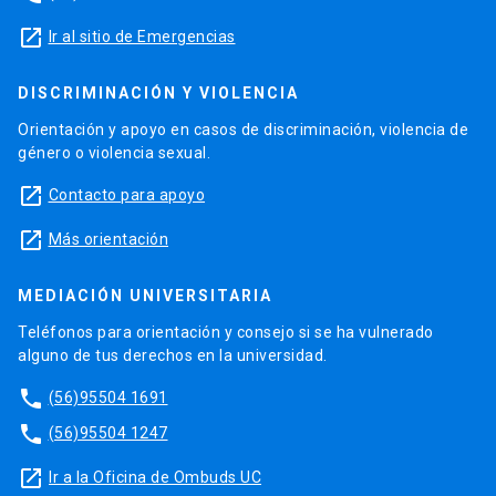
launch
Ir al sitio de Emergencias
DISCRIMINACIÓN Y VIOLENCIA
Orientación y apoyo en casos de discriminación, violencia de
género o violencia sexual.
launch
Contacto para apoyo
launch
Más orientación
MEDIACIÓN UNIVERSITARIA
Teléfonos para orientación y consejo si se ha vulnerado
alguno de tus derechos en la universidad.
phone
(56)95504 1691
phone
(56)95504 1247
launch
Ir a la Oficina de Ombuds UC