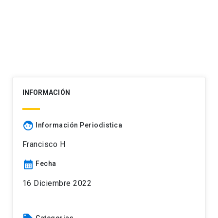
INFORMACIÓN
face
Información Periodistica
Francisco H
calendar_month
Fecha
16 Diciembre 2022
Categorias