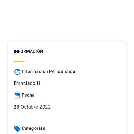
INFORMACIÓN
face
Información Periodistica
Francisco H
calendar_month
Fecha
28 Octubre 2022
local_offer
Categorias