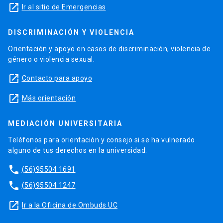
launch
Ir al sitio de Emergencias
DISCRIMINACIÓN Y VIOLENCIA
Orientación y apoyo en casos de discriminación, violencia de
género o violencia sexual.
launch
Contacto para apoyo
launch
Más orientación
MEDIACIÓN UNIVERSITARIA
Teléfonos para orientación y consejo si se ha vulnerado
alguno de tus derechos en la universidad.
phone
(56)95504 1691
phone
(56)95504 1247
launch
Ir a la Oficina de Ombuds UC