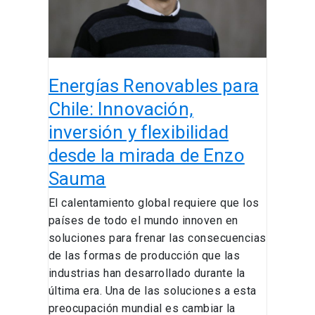
y
flexibilidad
desde
la
Energías Renovables para
mirada
de
Chile: Innovación,
Enzo
inversión y flexibilidad
Sauma
desde la mirada de Enzo
Sauma
El calentamiento global requiere que los
países de todo el mundo innoven en
soluciones para frenar las consecuencias
de las formas de producción que las
industrias han desarrollado durante la
última era. Una de las soluciones a esta
preocupación mundial es cambiar la