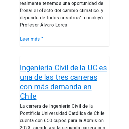
realmente tenemos una oportunidad de
frenar el efecto del cambio climático, y
depende de todos nosotros”, concluyó.
Profesor Álvaro Lorca
Leer más ”
Ingeniería
Ingeniería Civil de la UC es
Civil
de
una de las tres carreras
la
con más demanda en
UC
Chile
es
una
La carrera de Ingeniería Civil de la
de
Pontificia Universidad Católica de Chile
las
cuenta con 650 cupos para la Admisión
tres
2023, siendo así la segunda carrera con