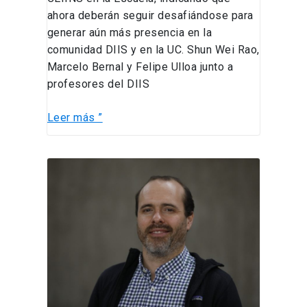
ahora deberán seguir desafiándose para
generar aún más presencia en la
comunidad DIIS y en la UC. Shun Wei Rao,
Marcelo Bernal y Felipe Ulloa junto a
profesores del DIIS
Leer más ”
La
labor
de
la
Ingeniería
Industrial
en
el
ahorro