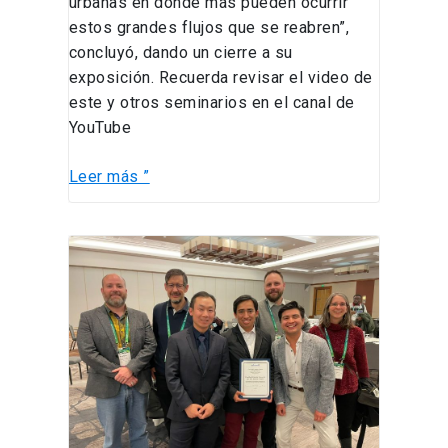
urbanas en donde más pueden ocurrir
estos grandes flujos que se reabren”,
concluyó, dando un cierre a su
exposición. Recuerda revisar el video de
este y otros seminarios en el canal de
YouTube
Leer más ”
Estudiantes
del
CEIINS
viajan
a
Estados
Unidos
a
recibir