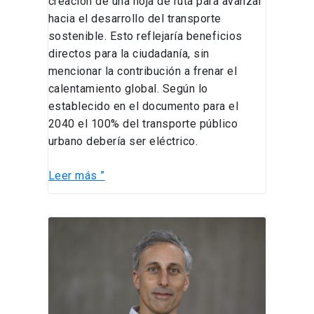
creación de una hoja de ruta para avanzar
hacia el desarrollo del transporte
sostenible. Esto reflejaría beneficios
directos para la ciudadanía, sin
mencionar la contribución a frenar el
calentamiento global. Según lo
establecido en el documento para el
2040 el 100% del transporte público
urbano debería ser eléctrico.
Leer más ”
Energías
Renovables
para
Chile:
Innovación,
inversión