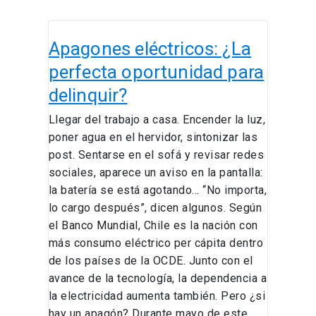
Apagones
Apagones eléctricos: ¿La
eléctricos:
¿La
perfecta oportunidad para
perfecta
delinquir?
oportunidad
para
Llegar del trabajo a casa. Encender la luz,
delinquir?
poner agua en el hervidor, sintonizar las
post. Sentarse en el sofá y revisar redes
sociales, aparece un aviso en la pantalla:
la batería se está agotando… “No importa,
lo cargo después”, dicen algunos. Según
el Banco Mundial, Chile es la nación con
más consumo eléctrico per cápita dentro
de los países de la OCDE. Junto con el
avance de la tecnología, la dependencia a
la electricidad aumenta también. Pero ¿si
hay un apagón? Durante mayo de este