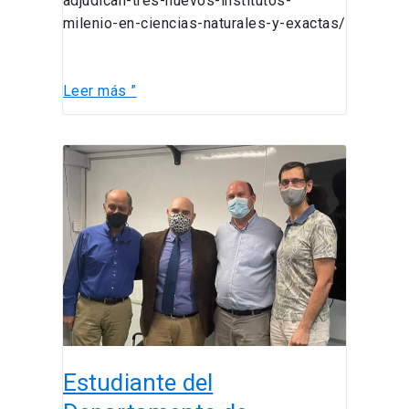
adjudican-tres-nuevos-institutos-
milenio-en-ciencias-naturales-y-exactas/
Leer más ”
Estudiante
del
Departamento
de
Ingeniería
Industrial
y
de
Sistemas
de
Estudiante del
la
PUC