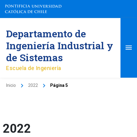
Ir
al
contenido
Me
Departamento de
pri
Ingeniería Industrial y
de Sistemas
Escuela de Ingeniería
Inicio
2022
Página 5
2022