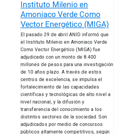
adjudica
Instituto Milenio en
nuevo
Amoniaco Verde Como
Instituto
Vector Energético (MIGA)
Milenio
en
El pasado 29 de abril ANID informó que
Amoniaco
el Instituto Milenio en Amoniaco Verde
Verde
Como Vector Energético (MIGA) fue
Como
adjudicado con un monto de 8.400
Vector
millones de pesos para una investigación
Energético
de 10 años plazo. A través de estos
(MIGA)
centros de excelencia, se impulsa el
fortalecimiento de las capacidades
científicas y tecnológicas de alto nivel a
nivel nacional, y la difusión y
transferencia del conocimiento a los
distintos sectores de la sociedad. Son
adjudicados por medio de concursos
públicos altamente competitivos, según