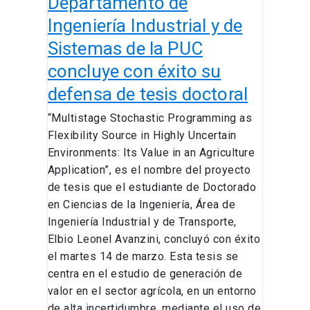
Departamento de
concluye
Ingeniería Industrial y de
con
Sistemas de la PUC
éxito
su
concluye con éxito su
defensa
defensa de tesis doctoral
de
“Multistage Stochastic Programming as
tesis
Flexibility Source in Highly Uncertain
doctoral
Environments: Its Value in an Agriculture
Application”, es el nombre del proyecto
de tesis que el estudiante de Doctorado
en Ciencias de la Ingeniería, Área de
Ingeniería Industrial y de Transporte,
Elbio Leonel Avanzini, concluyó con éxito
el martes 14 de marzo. Esta tesis se
centra en el estudio de generación de
valor en el sector agrícola, en un entorno
de alta incertidumbre, mediante el uso de