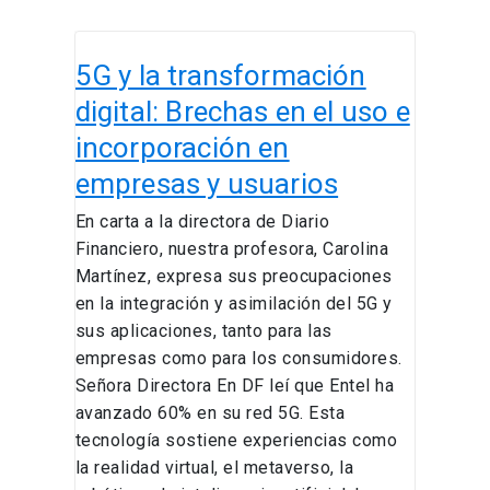
5G
5G y la transformación
y
la
digital: Brechas en el uso e
transformación
incorporación en
digital:
empresas y usuarios
Brechas
en
En carta a la directora de Diario
el
Financiero, nuestra profesora, Carolina
uso
Martínez, expresa sus preocupaciones
e
en la integración y asimilación del 5G y
incorporación
sus aplicaciones, tanto para las
en
empresas como para los consumidores.
empresas
Señora Directora En DF leí que Entel ha
y
avanzado 60% en su red 5G. Esta
usuarios
tecnología sostiene experiencias como
la realidad virtual, el metaverso, la