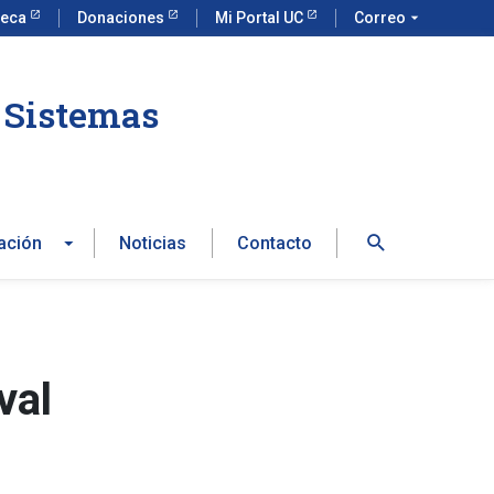
teca
Donaciones
Mi Portal UC
Correo
arrow_drop_down
e Sistemas
Buscar
ación
Noticias
Contacto
val