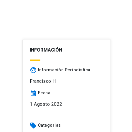
INFORMACIÓN
face
Información Periodistica
Francisco H
calendar_month
Fecha
1 Agosto 2022
local_offer
Categorias