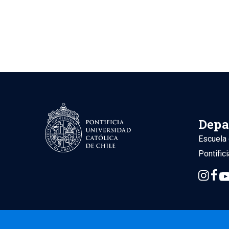
Depa
Escuela 
Pontific