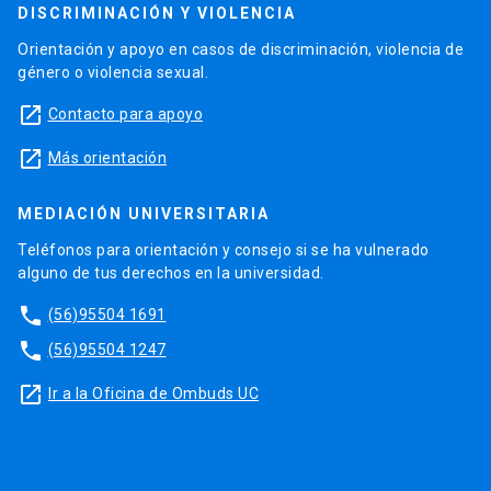
DISCRIMINACIÓN Y VIOLENCIA
Orientación y apoyo en casos de discriminación, violencia de
género o violencia sexual.
launch
Contacto para apoyo
launch
Más orientación
MEDIACIÓN UNIVERSITARIA
Teléfonos para orientación y consejo si se ha vulnerado
alguno de tus derechos en la universidad.
phone
(56)95504 1691
phone
(56)95504 1247
launch
Ir a la Oficina de Ombuds UC