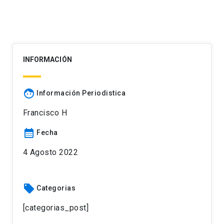
INFORMACIÓN
face
Información Periodistica
Francisco H
calendar_month
Fecha
4 Agosto 2022
local_offer
Categorias
[categorias_post]