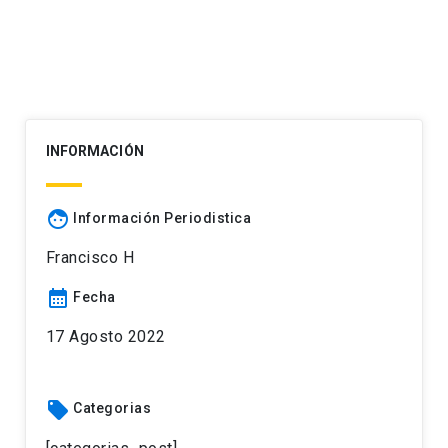
INFORMACIÓN
face
Información Periodistica
Francisco H
calendar_month
Fecha
17 Agosto 2022
local_offer
Categorias