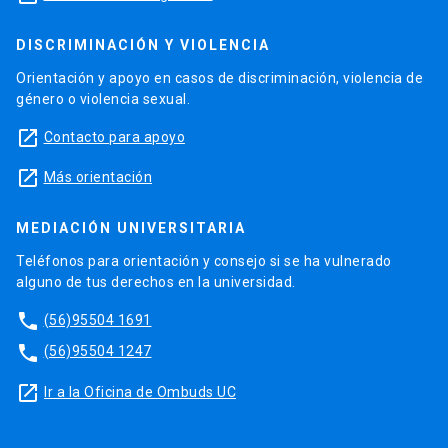
DISCRIMINACIÓN Y VIOLENCIA
Orientación y apoyo en casos de discriminación, violencia de
género o violencia sexual.
launch
Contacto para apoyo
launch
Más orientación
MEDIACIÓN UNIVERSITARIA
Teléfonos para orientación y consejo si se ha vulnerado
alguno de tus derechos en la universidad.
phone
(56)95504 1691
phone
(56)95504 1247
launch
Ir a la Oficina de Ombuds UC