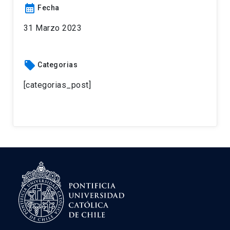
calendar_month
Fecha
31 Marzo 2023
local_offer
Categorias
[categorias_post]