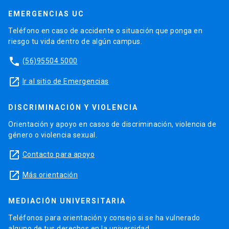
EMERGENCIAS UC
Teléfono en caso de accidente o situación que ponga en
riesgo tu vida dentro de algún campus.
phone
(56)95504 5000
launch
Ir al sitio de Emergencias
DISCRIMINACIÓN Y VIOLENCIA
Orientación y apoyo en casos de discriminación, violencia de
género o violencia sexual.
launch
Contacto para apoyo
launch
Más orientación
MEDIACIÓN UNIVERSITARIA
Teléfonos para orientación y consejo si se ha vulnerado
alguno de tus derechos en la universidad.