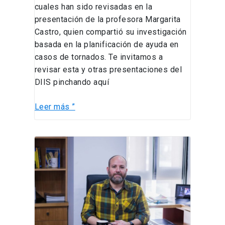
cuales han sido revisadas en la
presentación de la profesora Margarita
Castro, quien compartió su investigación
basada en la planificación de ayuda en
casos de tornados. Te invitamos a
revisar esta y otras presentaciones del
DIIS pinchando aquí
Leer más ”
Rodrigo
Carrasco
y
su
FONDECYT
adjudicado:
Incorporando