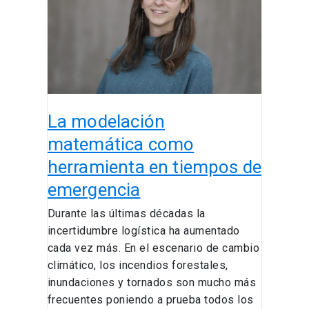
como
herramienta
en
tiempos
de
emergencia
La modelación
matemática como
herramienta en tiempos de
emergencia
Durante las últimas décadas la
incertidumbre logística ha aumentado
cada vez más. En el escenario de cambio
climático, los incendios forestales,
inundaciones y tornados son mucho más
frecuentes poniendo a prueba todos los