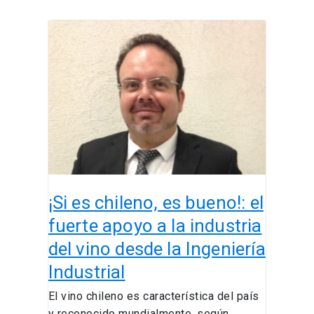
¡Si
es
chileno,
es
bueno!:
el
fuerte
apoyo
a
la
¡Si es chileno, es bueno!: el
industria
del
fuerte apoyo a la industria
vino
del vino desde la Ingeniería
desde
Industrial
la
Ingeniería
El vino chileno es característica del país
Industrial
y reconocido mundialmente, según