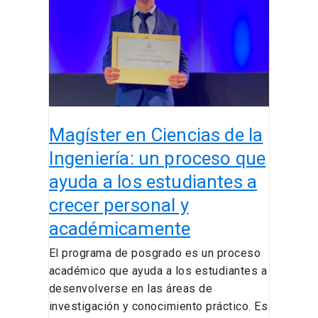
de
la
Ingeniería:
un
proceso
que
ayuda
Magíster en Ciencias de la
a
los
Ingeniería: un proceso que
estudiantes
ayuda a los estudiantes a
a
crecer personal y
crecer
personal
académicamente
y
El programa de posgrado es un proceso
académicamente
académico que ayuda a los estudiantes a
desenvolverse en las áreas de
investigación y conocimiento práctico. Es