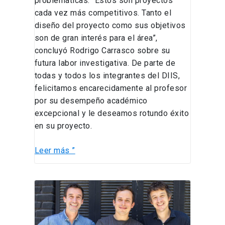
problemáticas. “Estos son proyectos
cada vez más competitivos. Tanto el
diseño del proyecto como sus objetivos
son de gran interés para el área”,
concluyó Rodrigo Carrasco sobre su
futura labor investigativa. De parte de
todas y todos los integrantes del DIIS,
felicitamos encarecidamente al profesor
por su desempeño académico
excepcional y le deseamos rotundo éxito
en su proyecto.
Leer más ”
Ex
alumnos
de
Ingeniería