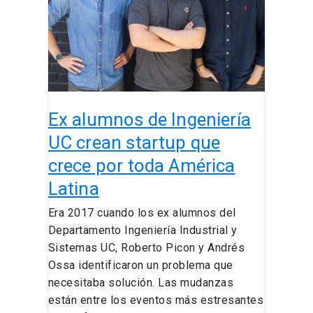
UC
crean
startup
que
crece
por
Ex alumnos de Ingeniería
toda
América
UC crean startup que
Latina
crece por toda América
Latina
Era 2017 cuando los ex alumnos del
Departamento Ingeniería Industrial y
Sistemas UC, Roberto Picon y Andrés
Ossa identificaron un problema que
necesitaba solución. Las mudanzas
están entre los eventos más estresantes