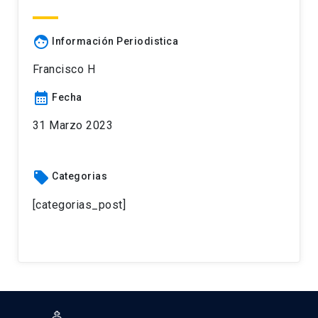
face
Información Periodistica
Francisco H
calendar_month
Fecha
31 Marzo 2023
local_offer
Categorias
[categorias_post]