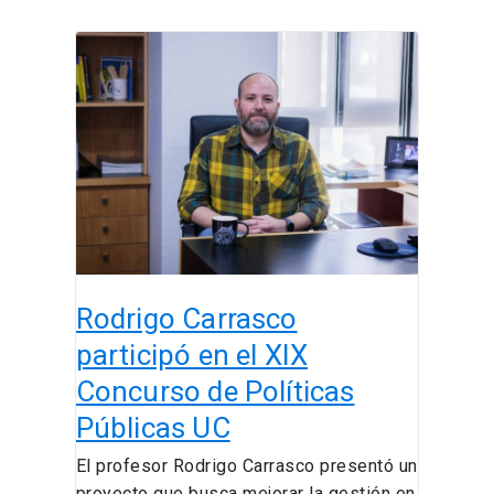
Rodrigo
Carrasco
participó
en
el
XIX
Concurso
de
Políticas
Públicas
Rodrigo Carrasco
UC
participó en el XIX
Concurso de Políticas
Públicas UC
El profesor Rodrigo Carrasco presentó un
proyecto que busca mejorar la gestión en