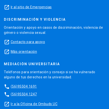
launch
Ir al sitio de Emergencias
DISCRIMINACIÓN Y VIOLENCIA
Orientación y apoyo en casos de discriminación, violencia de
género o violencia sexual.
launch
Contacto para apoyo
launch
Más orientación
MEDIACIÓN UNIVERSITARIA
Teléfonos para orientación y consejo si se ha vulnerado
alguno de tus derechos en la universidad.
phone
(56)95504 1691
phone
(56)95504 1247
launch
Ir a la Oficina de Ombuds UC