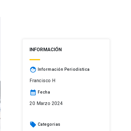
INFORMACIÓN
face
Información Periodistica
Francisco H
calendar_month
Fecha
20 Marzo 2024
local_offer
Categorias