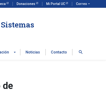
teca
Donaciones
Mi Portal UC
Correo
arrow_drop_down
e Sistemas
Buscar
ación
Noticias
Contacto
o de