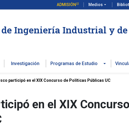
ADMISIÓN
Medios
arrow_drop_down
Biblio
de Ingeniería Industrial y d
Investigación
Programas de Estudio
Vincul
sco participó en el XIX Concurso de Políticas Públicas UC
ticipó en el XIX Concurs
C