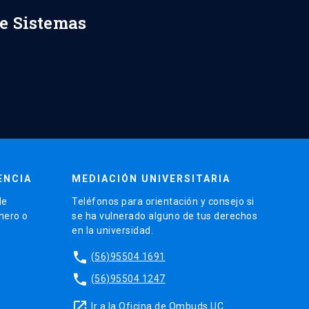
de Sistemas
ENCIA
MEDIACIÓN UNIVERSITARIA
de
Teléfonos para orientación y consejo si
énero o
se ha vulnerado alguno de tus derechos
en la universidad.
phone
(56)95504 1691
phone
(56)95504 1247
launch
Ir a la Oficina de Ombuds UC