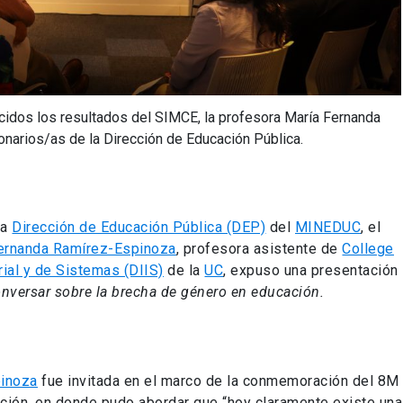
cidos los resultados del SIMCE, la profesora María Fernanda
narios/as de la Dirección de Educación Pública.
la
Dirección de Educación Pública (DEP)
del
MINEDUC
, el
ernanda Ramírez-Espinoza
, profesora asistente de
College
ial y de Sistemas (DIIS)
de la
UC
, expuso una presentación
onversar sobre la brecha de género en educación.
pinoza
fue invitada en el marco de la conmemoración del 8M
ción, en donde pudo abordar que “hoy claramente existe una