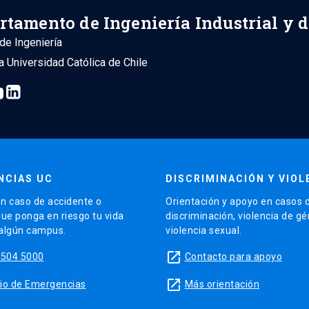
rtamento de Ingeniería Industrial y 
de Ingeniería
ia Universidad Católica de Chile
NCIAS UC
DISCRIMINACIÓN Y VIOL
n caso de accidente o
Orientación y apoyo en casos 
que ponga en riesgo tu vida
discriminación, violencia de g
 algún campus.
violencia sexual.
launch
5504 5000
Contacto para apoyo
launch
sitio de Emergencias
Más orientación