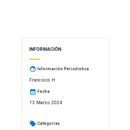
INFORMACIÓN
face
Información Periodistica
Francisco H
calendar_month
Fecha
13 Marzo 2024
local_offer
Categorias