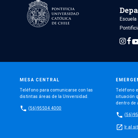
Depa
Escuela 
Pontific
MESA CENTRAL
EMERGE
Teléfono para comunicarse con las
Teléfono e
distintas áreas de la Universidad.
situación 
dentro de
phone
(56)95504 4000
phone
(56)9
launch
Ir al 