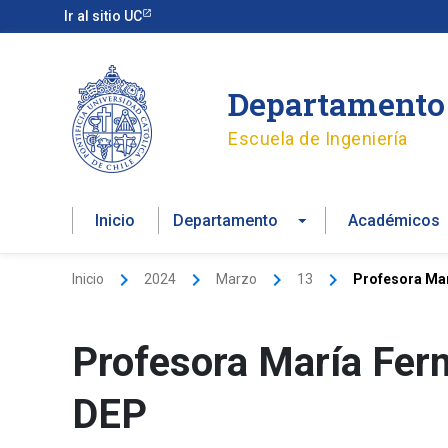
Ir
Ir al sitio UC
al
contenido
Departamento 
Escuela de Ingeniería
Inicio
Departamento
Académicos
Inicio
2024
Marzo
13
Profesora Mar
Profesora María Fer
DEP