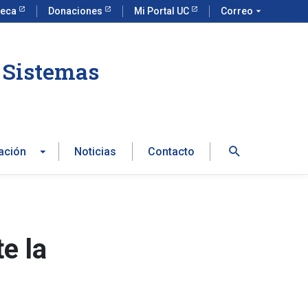
teca
Donaciones
Mi Portal UC
Correo
arrow_drop_down
e Sistemas
Buscar
ación
Noticias
Contacto
e la