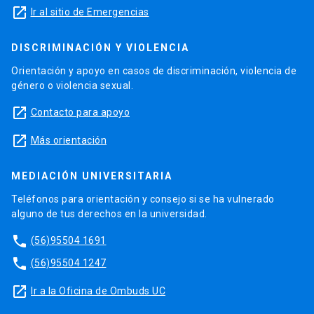
launch
Ir al sitio de Emergencias
DISCRIMINACIÓN Y VIOLENCIA
Orientación y apoyo en casos de discriminación, violencia de
género o violencia sexual.
launch
Contacto para apoyo
launch
Más orientación
MEDIACIÓN UNIVERSITARIA
Teléfonos para orientación y consejo si se ha vulnerado
alguno de tus derechos en la universidad.
phone
(56)95504 1691
phone
(56)95504 1247
launch
Ir a la Oficina de Ombuds UC