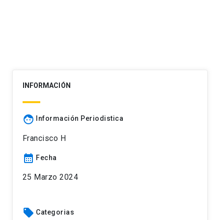
INFORMACIÓN
face
Información Periodistica
Francisco H
calendar_month
Fecha
25 Marzo 2024
local_offer
Categorias